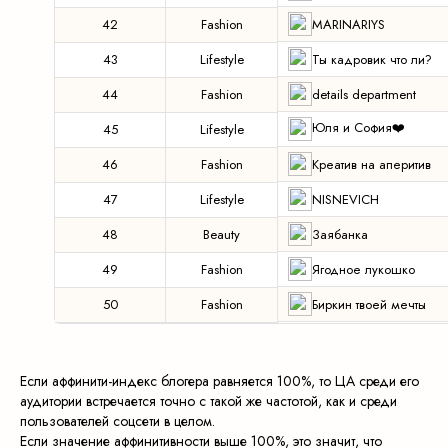
MARINARIYS
42
Fashion
Ты кадровик что ли?
43
Lifestyle
details department
44
Fashion
Юля и София❤️
45
Lifestyle
Креатив на аперитив️
46
Fashion
NISNEVICH
47
Lifestyle
Заябанка
48
Beauty
Ягодное лукошко
49
Fashion
Биркин твоей мечты
50
Fashion
Если аффинити-индекс блогера равняется 100%, то ЦА среди его
аудитории встречается точно с такой же частотой, как и среди
пользователей соцсети в целом.
Если значение аффинитивности выше 100%, это значит, что