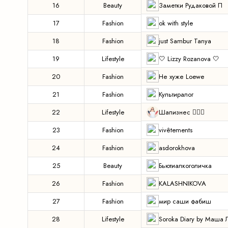
Заметки Рудаковой П
16
Beauty
ok with style
17
Fashion
just Sambur Tanya
18
Fashion
🤍 Lizzy Rozanova 🤍
19
Lifestyle
Не хуже Loewe
20
Fashion
Культиралог
21
Fashion
Шапизнес 🤹🏼‍♀️
22
Lifestyle
vivêtements️
23
Fashion
asdorokhova
24
Fashion
Бьютиалкоголичка
25
Beauty
KALASHNIKOVA
26
Fashion
мир саши фабиш
27
Fashion
Soroka Diary by Маша 
28
Lifestyle