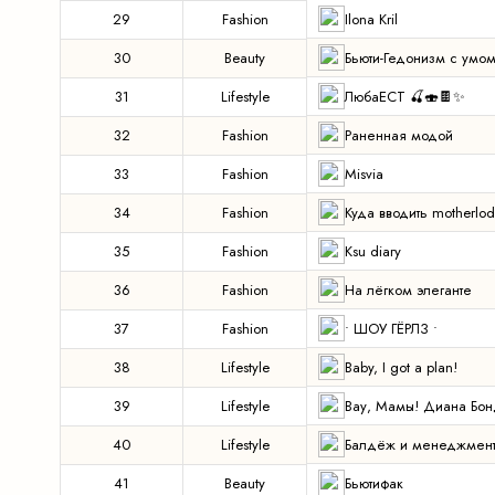
Ilona Kril
29
Fashion
Бьюти-Гедонизм с умо
30
Beauty
ЛюбаЕСТ 🍒🍣🍫✨
31
Lifestyle
Раненная модой
32
Fashion
Misvia
33
Fashion
Куда вводить motherlo
34
Fashion
Ksu diary
35
Fashion
На лёгком элеганте
36
Fashion
• ШОУ ГЁРЛЗ •
37
Fashion
Baby, I got a plan!
38
Lifestyle
Вау, Мамы! Диана Бо
39
Lifestyle
Балдёж и менеджмен
40
Lifestyle
Бьютифак
41
Beauty