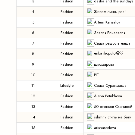
dasha and the sundays
3
Fashion
Живем лишь раз!
4
Fashion
Artem Karisalov
5
Fashion
Заветы Елизаветы
6
Fashion
Саша радость наша
7
Fashion
erika iliopulo🎧🤍
8
Fashion
шкомарова
9
Fashion
PIE
10
Fashion
Саша Суралмаша
11
Lifestyle
Alena Petukhova
12
Fashion
50 оттенков Скалиной
13
Fashion
sshmnv стиль на бегу
14
Fashion
arishasedova
15
Fashion